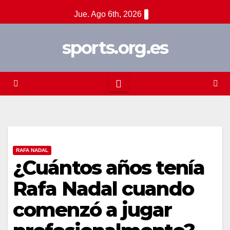
Saltar
Jue. Ago 6th, 2026
al
contenido
sports.org.es
RAFA NADAL
¿Cuántos años tenía
Rafa Nadal cuando
comenzó a jugar