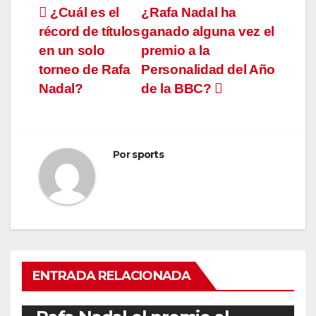
Navegación
¿Cuál es el
¿Rafa Nadal ha
récord de títulos
ganado alguna vez el
de
en un solo
premio a la
entradas
torneo de Rafa
Personalidad del Año
Nadal?
de la BBC?
Por
sports
ENTRADA RELACIONADA
RAFA NADAL
¿Cuántas veces ha ganado