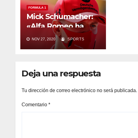
FORMULA 1
Mick Schumacher:
«Alfa Romeo ha
hecho su elección
NOV 27, 2020
SPORTS
pero yo estoy listo»
Deja una respuesta
Tu dirección de correo electrónico no será publicada.
Comentario
*