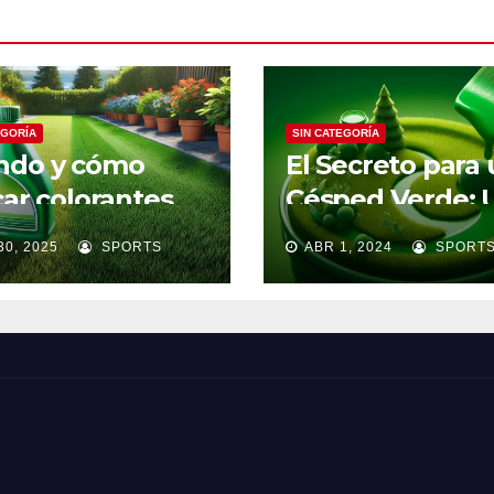
EGORÍA
SIN CATEGORÍA
ndo y cómo
El Secreto para
car colorantes
Césped Verde: 
a Céspedes
de Colorantes y
30, 2025
SPORTS
ABR 1, 2024
SPORT
Pinturas para
Césped