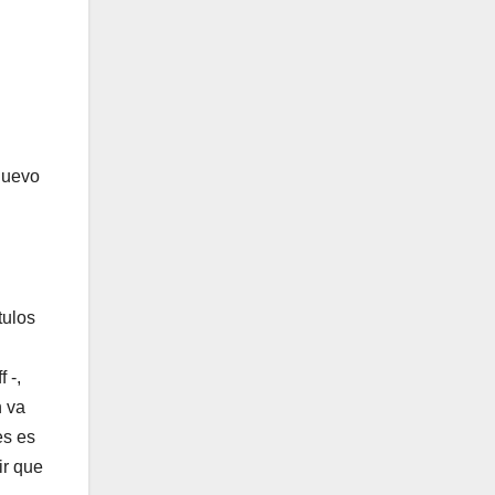
nuevo
tulos
 -,
n va
es es
ir que