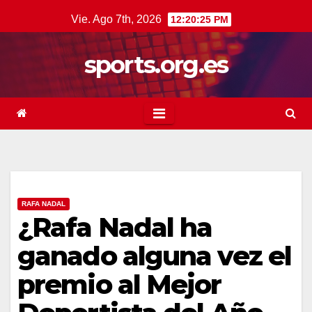
Saltar
Vie. Ago 7th, 2026
12:20:26 PM
al
contenido
sports.org.es
RAFA NADAL
¿Rafa Nadal ha
ganado alguna vez el
premio al Mejor