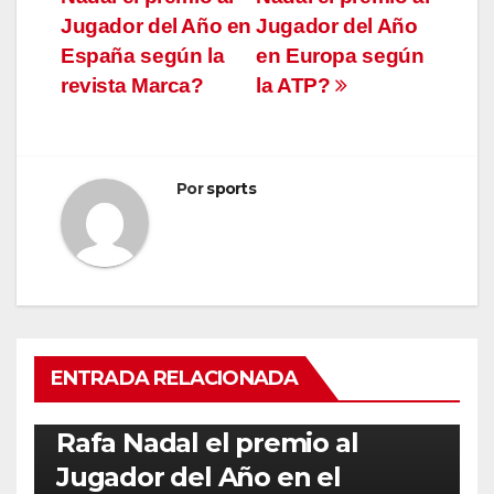
entradas
Jugador del Año en
Jugador del Año
España según la
en Europa según
revista Marca?
la ATP?
Por
sports
ENTRADA RELACIONADA
RAFA NADAL
¿Cuántas veces ha ganado
Rafa Nadal el premio al
Jugador del Año en el