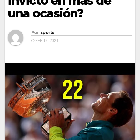
invicto en más de
una ocasión?
Por
sports
FEB 13, 2024