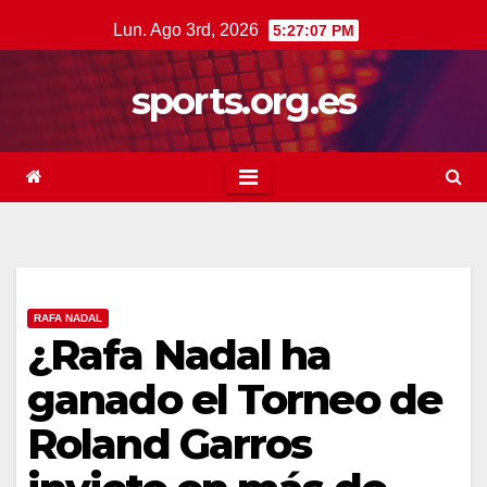
Saltar
Lun. Ago 3rd, 2026
5:27:08 PM
al
contenido
sports.org.es
RAFA NADAL
¿Rafa Nadal ha
ganado el Torneo de
Roland Garros