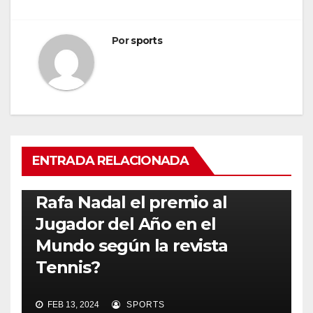
Por
sports
ENTRADA RELACIONADA
RAFA NADAL
¿Cuántas veces ha ganado
Rafa Nadal el premio al
Jugador del Año en el
Mundo según la revista
Tennis?
FEB 13, 2024
SPORTS