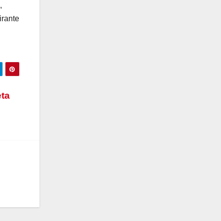
,
irante
eta