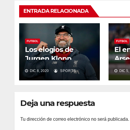
ENTRADA RELACIONADA
FUTBOL
FUTBOL
Los elogios de
El e
Jurgen Klopp
Arse
hacen cambiar los
Arte
DIC 8, 2020
SPORTS
DIC 5,
planes al Liverpool.
Deja una respuesta
Tu dirección de correo electrónico no será publicada.