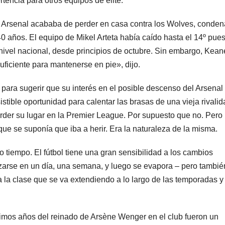
tencia para otros equipos de élite.
Arsenal acababa de perder en casa contra los Wolves, conde
0 años. El equipo de Mikel Arteta había caído hasta el 14º pue
nivel nacional, desde principios de octubre. Sin embargo, Kean
ficiente para mantenerse en pie», dijo.
 para sugerir que su interés en el posible descenso del Arsenal
stible oportunidad para calentar las brasas de una vieja rivalid
rder su lugar en la Premier League. Por supuesto que no. Pero
que se suponía que iba a herir. Era la naturaleza de la misma.
 tiempo. El fútbol tiene una gran sensibilidad a los cambios
lizarse en un día, una semana, y luego se evapora – pero tambi
la clase que se va extendiendo a lo largo de las temporadas y
ltimos años del reinado de Arsène Wenger en el club fueron un