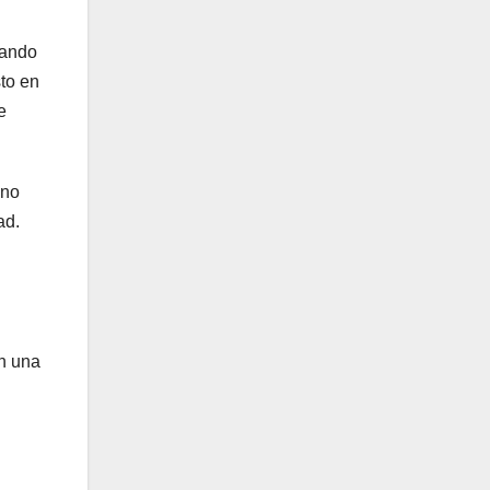
nando
sto en
e
 no
ad.
én una