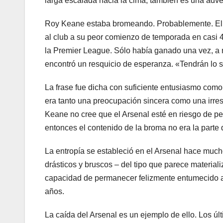
larga escalada hacia la cima, también es una adver
Roy Keane estaba bromeando. Probablemente. El 
al club a su peor comienzo de temporada en casi 4
la Premier League. Sólo había ganado una vez, a 
encontró un resquicio de esperanza. «Tendrán lo su
La frase fue dicha con suficiente entusiasmo como
era tanto una preocupación sincera como una irresi
Keane no cree que el Arsenal esté en riesgo de pe
entonces el contenido de la broma no era la parte 
La entropía se estableció en el Arsenal hace mucho
drásticos y bruscos – del tipo que parece materia
capacidad de permanecer felizmente entumecido a 
años.
La caída del Arsenal es un ejemplo de ello. Los ú