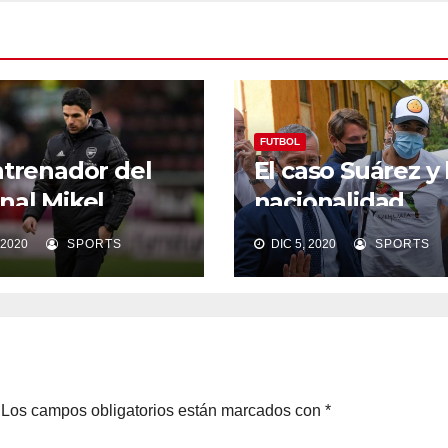
FUTBOL
ntrenador del
El caso Suárez y 
nal Mikel
nacionalidad
ta prudente.
Italiana.
 2020
SPORTS
DIC 5, 2020
SPORTS
Los campos obligatorios están marcados con
*